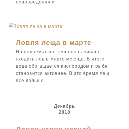
нововведения и
Лодки Муссон — сайт производителя
(оптовые продажи)
г. Уфа, ул. Фронтовых бригад, 6 +7 (960) 397-
56-75; +7 (963) 909-44-51 musson02@mail.ru
Ловля леща в марте
ПОДПИСЫВАЙТЕСЬ
На водоемах постепенно начинает
сходить лед в марте месяце. В итоге
вода обогащается кислородом и рыба
становится активнее. В это время лещ
все дальше
Декабрь
ОТЗЫВЫ ВЛАДЕЛЬЦЕВ
2018