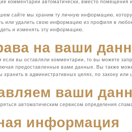
ие комментарии автоматически, вместо помещения и
ашем сайте мы храним ту личную информацию, котор
ать или удалить свою информацию из профиля в любо
деть и изменять эту информацию.
права на ваши дан
ли если вы оставляли комментарии, то вы можете зап
Лодки Муссон — сайт производителя
ключая предоставленные вами данные. Вы также може
(оптовые продажи)
 хранить в административных целях, по закону или 
г. Уфа, ул. Фронтовых бригад, 6 +7 (960)
равляем ваши дан
397-56-75; +7 (963) 909-44-51
musson02@mail.ru
ряться автоматическим сервисом определения спам
тная информация
ПОДПИСЫВАЙТЕСЬ