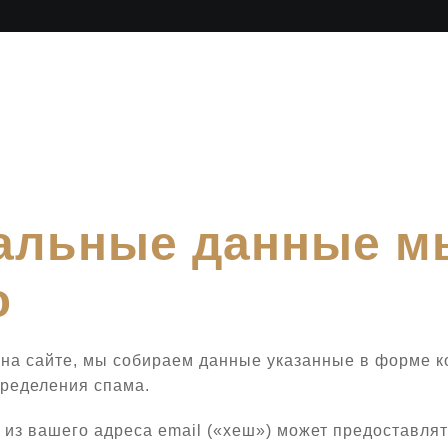
альные данные м
ю
 на сайте, мы собираем данные указанные в форме ко
пределения спама.
з вашего адреса email («хеш») может предоставлять