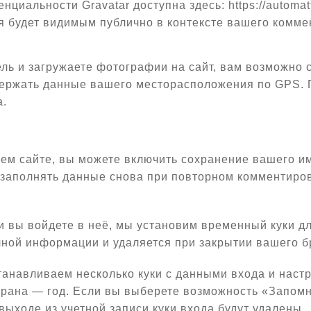
циальности Gravatar доступна здесь: https://automat
 будет видимым публично в контексте вашего комме
ь и загружаете фотографии на сайт, вам возможно с
держать данные вашего месторасположения по GPS. П
а.
м сайте, вы можете включить сохранение вашего име
 заполнять данные снова при повторном комментиров
е и вы войдете в неё, мы установим временный куки 
чной информации и удаляется при закрытии вашего б
танавливаем несколько куки с данными входа и настр
экрана — год. Если вы выберете возможность «Запомн
выходе из учетной записи куки входа будут удалены.