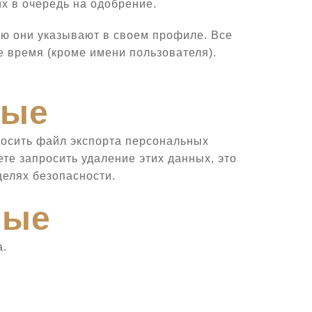
х в очередь на одобрение.
ую они указывают в своем профиле. Все
е время (кроме имени пользователя).
ные
росить файл экспорта персональных
ОТЗЫВЫ ВЛАДЕЛЬЦЕВ
те запросить удаление этих данных, это
целях безопасности.
ные
а.